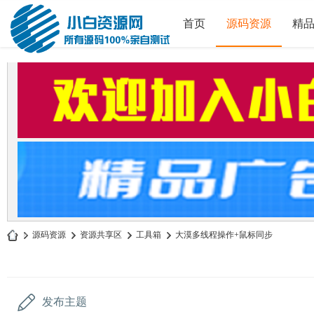
首页
源码资源
精
»
源码资源
›
资源共享区
›
工具箱
›
大漠多线程操作+鼠标同步
小
白
源
发布主题