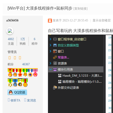
码
网
[Win平台]
大漠多线程操作+鼠标同步
[复制链接]
a5656456
发表于 2023-12-27 20:55:45
|
显示全部楼层
自己写着玩的 大漠多线程操作和鼠标
4002
1万
6
主题
狗粮
精华
管理员
积分
46367
收听TA
发消息