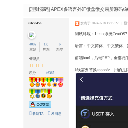
码
网
[理财源码]
APEX多语言外汇微盘微交易所源码/单控
a5656456
发表于 2024-2-18 15:19:22
|
显
测试环境：Linux系统CentOS
4002
1万
6
语言：中文简体、中文繁体、
主题
狗粮
精华
前端html，后端PHP，全
管理员
k线需要替换appcode，用
积分
46367
收听TA
发消息