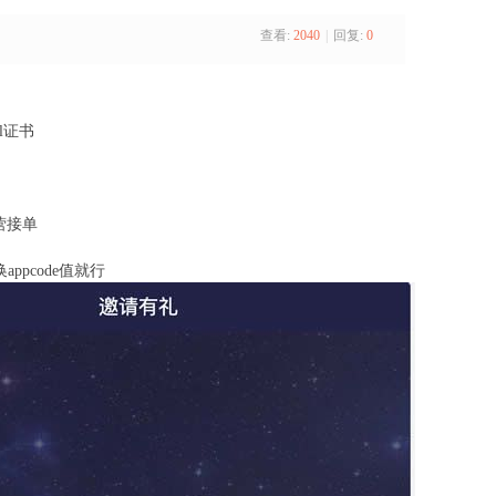
查看:
2040
|
回复:
0
sl证书
营接单
pcode值就行