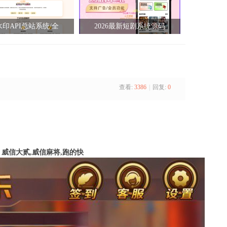
印API总站系统/全
2026最新短剧系统源码
查看:
3386
|
回复:
0
威信大贰,威信麻将,跑的快