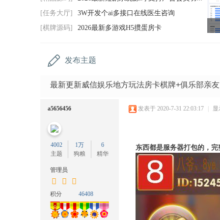
码
[任务大厅]
3W开发个ai多接口在线医生咨询
网
[棋牌源码]
2026最新多游戏H5掼蛋房卡
发布主题
最新更新威信娱乐地方玩法房卡棋牌+俱乐部亲友
a5656456
发表于 2020-7-31 22:03:17
|
显
4002
1万
6
东西都是服务器打包的，完
主题
狗粮
精华
管理员
积分
46408