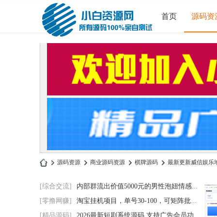
首页
源码资
»
源码资源
›
商业源码资源
›
棋牌源码
›
最新更新威信娱乐地
小
[综合交流]
内部群流出价值5000元的男性泡妞情感电子书
白
[零撸网赚]
淘宝挂机项目，单号30-100，可矩阵批量操作
源
[精品源码]
2026最新短剧系统源码 支持广告会员功能齐