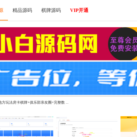
源
精品源码
棋牌源码
VIP开通
方玩法房卡棋牌+俱乐部亲友圈+完整数 ...