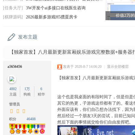
码
[任务大厅]
3W开发个ai多接口在线医生咨询
网
价值2万
[棋牌源码]
2026最新多游戏H5掼蛋房卡
发布主题
【独家首发】八月最新更新富厢娱乐游戏完整数据+服务器
a5656456
发表于 2020-8-7 14:06:20
|
显示全部楼层
【独家首发】八月最新更新富厢娱乐游戏
4002
1万
6
主题
狗粮
精华
这个也是我桌面的有段时间了，但是但是
其它的热更，子游戏这些都有了的。看这
管理员
外面应该有，你们自己想办法找下，因为
然后经过一个朋友3天的尝试，目前已知
积分
46408
然后下面的事情就交给你们自由发挥吧。