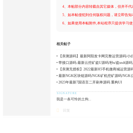
4、本帖部分内容转载自其它媒体，但并不代
5、如本帖侵犯到任何版权问题，请立即告知
6、如果使用本帖附件,本站程序只提供学习使用
相关帖子
•
【亲测源码】最新阿阳发卡网完整运营源码/小
频搭建教程
•
带接口源码-最新云挖矿盗U源码/秒u/盗usdt
•
【亲测无授权】2022最新H5手机微商城运营源
带视频搭建教程
•
最新NGK区块链源码/NGK矿机挖矿源码/NG
•
2023年最新7国语言二开刷单源码 重构UI
我是一条可怜的土狗...
回复