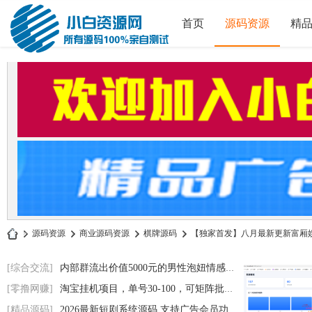
首页
源码资源
精
»
源码资源
›
商业源码资源
›
棋牌源码
›
【独家首发】八月最新更新富厢娱乐
小
[综合交流]
内部群流出价值5000元的男性泡妞情感电子书
白
[零撸网赚]
淘宝挂机项目，单号30-100，可矩阵批量操作
源
[精品源码]
2026最新短剧系统源码 支持广告会员功能齐