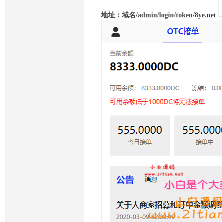
地址：域名/admin/login/token/8ye.net