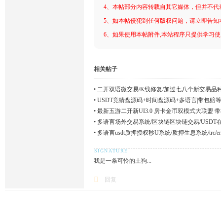
4、本帖部分内容转载自其它媒体，但并不代
5、如本帖侵犯到任何版权问题，请立即告知
6、如果使用本帖附件,本站程序只提供学习使用
相关帖子
•
二开双语微交易/K线修复/加过七八个新交易品
•
USDT竞猜盘源码+时间盘源码+多语言|带包赔
•
最新五游二开新UI3.0 房卡金币双模式大联盟 
•
多语言场外交易系统/区块链区块链交易/USDT
•
多语言usdt质押授权秒U系统/质押生息系统/trc/er
我是一条可怜的土狗...
回复