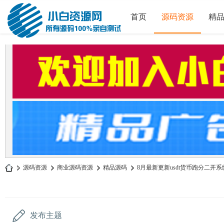
首页
源码资源
精
»
源码资源
›
商业源码资源
›
精品源码
›
8月最新更新usdt货币跑分二开系统o
小
白
源
发布主题