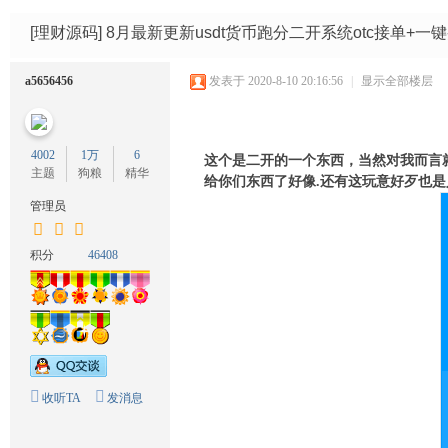
码
网
[理财源码]
8月最新更新usdt货币跑分二开系统otc接单+一
a5656456
发表于 2020-8-10 20:16:56
|
显示全部楼层
4002
1万
6
这个是二开的一个东西，当然对我而言
主题
狗粮
精华
给你们东西了好像.
还有这玩意好歹也是
管理员
积分
46408
收听TA
发消息