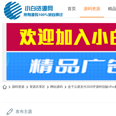
首页
源码资源
精
»
源码资源
›
资源共享区
›
网站源码
›
盒子云易支付2020开源特别版vPro
小
白
源
发布主题