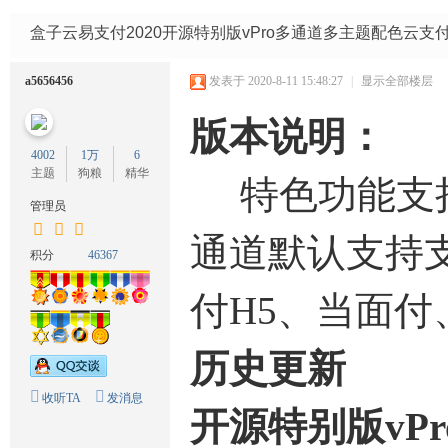
码
网
盒子云易支付2020开源特别版vPro多通道多主题配色云支
a5656456
发表于 2020-8-11 15:48:27
|
显示全部楼层
版本说明：
4002
1万
6
主题
狗粮
精华
特色功能支持
管理员
通道默认支持
积分
46367
付H5、当面付
历史更新
收听TA
发消息
开源特别版vPr