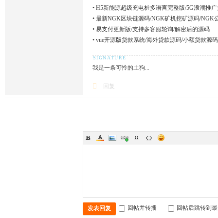
•
H5新能源超级充电桩多语言完整版/5G浪潮推
•
最新NGK区块链源码/NGK矿机挖矿源码/NG
•
易支付更新版/支持多客服轮询/解密后的源码
•
vue开源版贷款系统/海外贷款源码/小额贷款源码
我是一条可怜的土狗...
回复
回帖并转播
回帖后跳转到最
发表回复