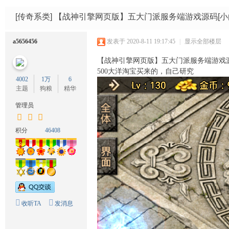
码
网
[传奇系类]
【战神引擎网页版】五大门派服务端游戏源码[小白工
a5656456
发表于 2020-8-11 19:17:45
|
显示全部楼层
【战神引擎网页版】五大门派服务端游戏源码
500大洋淘宝买来的，自己研究
4002
1万
6
主题
狗粮
精华
管理员
积分
46408
收听TA
发消息