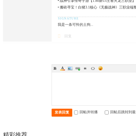
•
战神引擎传奇手游【1.80新UI王者火龙三职业】
•
搬砖寻宝！白猪3.1核心《无极战神》三职业端
我是一条可怜的土狗...
回复
回帖并转播
回帖后跳转到最
发表回复
精彩推荐