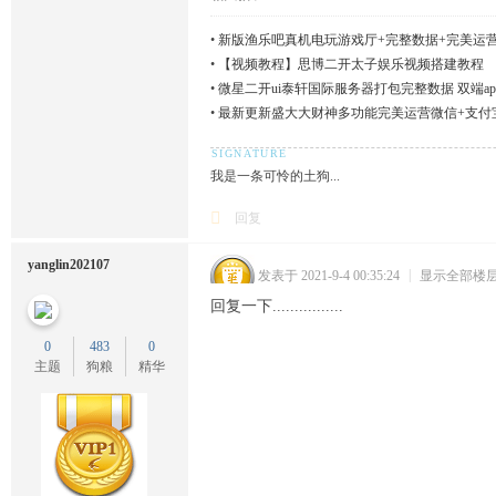
•
新版渔乐吧真机电玩游戏厅+完整数据+完美运
•
【视频教程】思博二开太子娱乐视频搭建教程
•
微星二开ui泰轩国际服务器打包完整数据 双端ap
•
最新更新盛大大财神多功能完美运营微信+支付
+完整数据
我是一条可怜的土狗...
回复
yanglin202107
发表于 2021-9-4 00:35:24
|
显示全部楼
回复一下................
0
483
0
主题
狗粮
精华