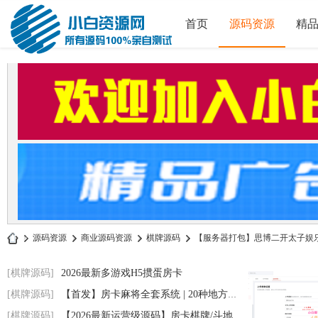
首页
源码资源
精
»
源码资源
›
商业源码资源
›
棋牌源码
›
【服务器打包】思博二开太子娱乐棋
小
[棋牌源码]
2026最新多游戏H5掼蛋房卡
白
[棋牌源码]
【首发】房卡麻将全套系统 | 20种地方玩法
源
[棋牌源码]
【2026最新运营级源码】房卡棋牌/斗地主/跑