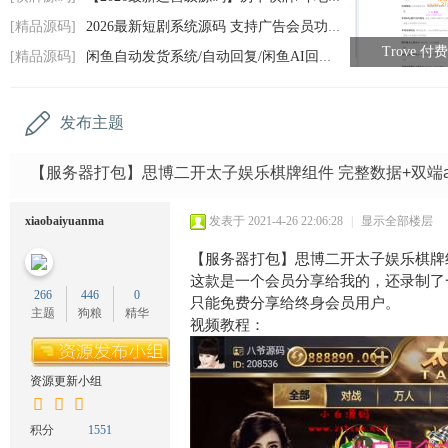
码
[精品源码]
2026最新短剧系统源码 支持广告会员功能齐
网
Trove 
[精品源码]
闲鱼自动发货系统/自动回复/闲鱼AI回复系统
发布主题
【服务器打包】思博二开太子娱乐棋牌组件 完整数据+双端a
xiaobaiyuanma
发表于 2021-4-26 22:06:28
|
显示全部楼层
【服务器打包】思博二开太子娱乐棋牌组
这款是一个会员分享给我的，还录制了
266
446
0
只能免费分享给终身会员用户。
主题
狗粮
精华
视频教程：
资源更新小组
积分
1551