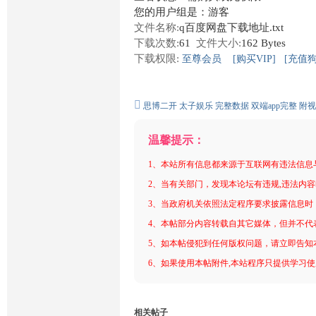
您的用户组是：游客
文件名称:
q百度网盘下载地址.txt
下载次数:
61
文件大小:
162 Bytes
下载权限:
至尊会员
[购买VIP]
[充值狗
思博二开
太子娱乐
完整数据
双端app完整
附视
温馨提示：
1、本站所有信息都来源于互联网有违法信息
2、当有关部门，发现本论坛有违规,违法内
3、当政府机关依照法定程序要求披露信息时
4、本帖部分内容转载自其它媒体，但并不代
5、如本帖侵犯到任何版权问题，请立即告知
6、如果使用本帖附件,本站程序只提供学习使用
相关帖子