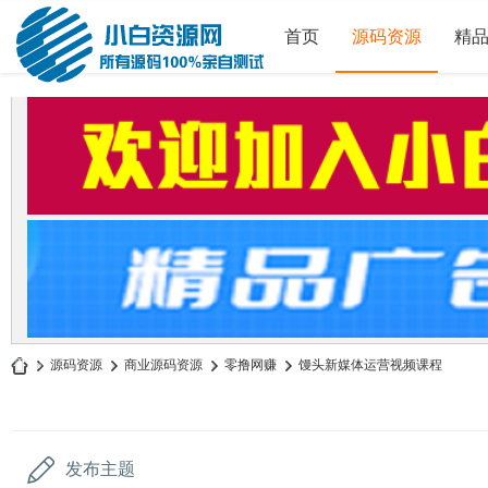
首页
源码资源
精
»
源码资源
›
商业源码资源
›
零撸网赚
›
馒头新媒体运营视频课程
小
白
源
发布主题