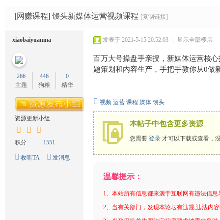
码
网
[网赚课程]
馒头新媒体运营视频课程
[复制链接]
xiaobaiyuanma
发表于 2021-5-15 20:52:03
|
显示全部楼层
百万大号操盘手亲授，新媒体运营核心技
题策划和内容生产，手把手教你从0做
266
446
0
主题
狗粮
精华
视频
运营
课程
媒体
馒头
资源更新小组
本帖子中包含更多资源
您需要
登录
才可以下载或查看，
积分
1551
收听TA
发消息
温馨提示：
1、本站所有信息都来源于互联网有违法信息
2、当有关部门，发现本论坛有违规,违法内