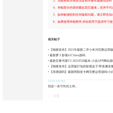
3、当政府机关依照法定程序要求披露信息时
4、本帖部分内容转载自其它媒体，但并不代
5、如本帖侵犯到任何版权问题，请立即告知
6、如果使用本帖附件,本站程序只提供学习使用
相关帖子
•
【独家发布】2021年最新二开小米28完整运营版
•
最新萝卜影视4.0.5Java源码
•
最新百看书屋V2 20210520版本-小说APP
•
【独家发布】运营版打包的影视盒子/带直播采集
•
【亲测源码】最新阿阳发卡网完整运营源码/小
频搭建教程
我是一条可怜的土狗...
回复