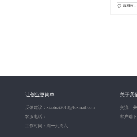
请稍候...
让创业更简单
关于我
反馈建议：xiaotuzi2018@foxmail.com
交流
客服电话：
客户端下
工作时间：周一到周六